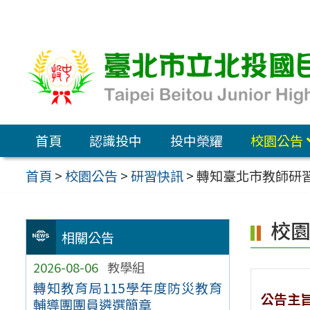
跳
至
主
要
內
容
首頁
認識投中
投中榮耀
校園公告
區
首頁
>
校園公告
>
研習快訊
>
轉知臺北市教師研習
校
相關公告
2026-08-06
教學組
轉知教育局115學年度防災教育
公告主
輔導團團員遴選簡章