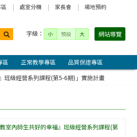
專區
處室分機
家長會
場地預約
字級：
送出
網站導覽
小
預設
大
搜
尋：
專區
正常教學專區
品質保證專區
』班級經營系列課程(第5-6期)」實施計畫
串起教室內師生共好的幸福』班級經營系列課程(第