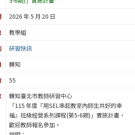
5-6期)」實施計畫
期
2026 年 5 月 20 日
位
教學組
別
研習快訊
級
轉知
數
55
轉知臺北市教師研習中心
容
「115 年度『用SEL串起教室內師生共好的幸
福』班級經營系列課程(第5-6期)」實施計畫，
歡迎教師報名參加。
說明：