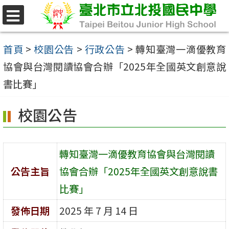
跳
至
選
單
主
首頁
>
校園公告
>
行政公告
>
轉知臺灣一滴優教育
要
協會與台灣閱讀協會合辦「2025年全國英文創意說
內
書比賽」
容
校園公告
區
轉知臺灣一滴優教育協會與台灣閱讀
公告主旨
協會合辦「2025年全國英文創意說書
比賽」
發佈日期
2025 年 7 月 14 日