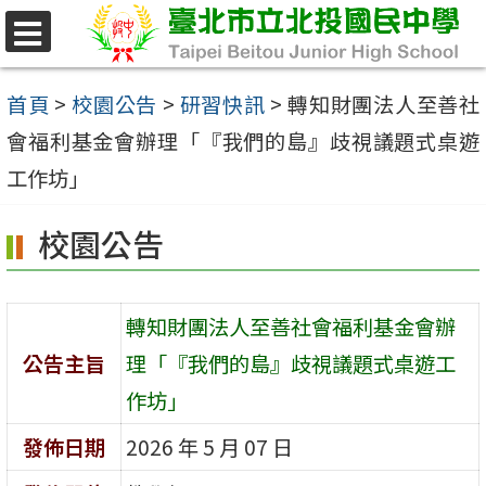
跳
至
選
單
主
首頁
>
校園公告
>
研習快訊
>
轉知財團法人至善社
要
會福利基金會辦理「『我們的島』歧視議題式桌遊
內
工作坊」
容
校園公告
區
轉知財團法人至善社會福利基金會辦
公告主旨
理「『我們的島』歧視議題式桌遊工
作坊」
發佈日期
2026 年 5 月 07 日