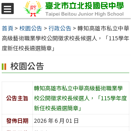
跳
至
選
單
主
首頁
>
校園公告
>
行政公告
>
轉知高雄市私立中華
要
高級藝術職業學校公開徵求校長候選人，「115學年
內
度新任校長遴選簡章」
容
校園公告
區
轉知高雄市私立中華高級藝術職業學
公告主旨
校公開徵求校長候選人，「115學年度
新任校長遴選簡章」
發佈日期
2026 年 6 月 01 日