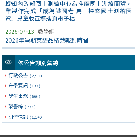
轉知內政部國土測繪中心為推廣國土測繪圖資，
業製作完成「成為識圖老 馬－探索國土測繪圖
資」兒童版宣導摺頁電子檔
2026-07-13
教學組
2026年暑期英語品格營報到時間
依公告類別彙總
行政公告
( 2,938 )
升學資訊
( 137 )
學生事務
( 666 )
榮譽榜
( 232 )
研習快訊
( 1,149 )