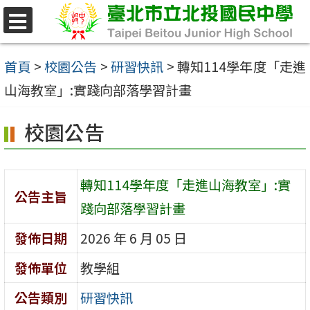
跳
至
選
單
主
首頁
>
校園公告
>
研習快訊
>
轉知114學年度「走進
要
山海教室」:實踐向部落學習計畫
內
校園公告
容
區
轉知114學年度「走進山海教室」:實
公告主旨
踐向部落學習計畫
發佈日期
2026 年 6 月 05 日
發佈單位
教學組
公告類別
研習快訊