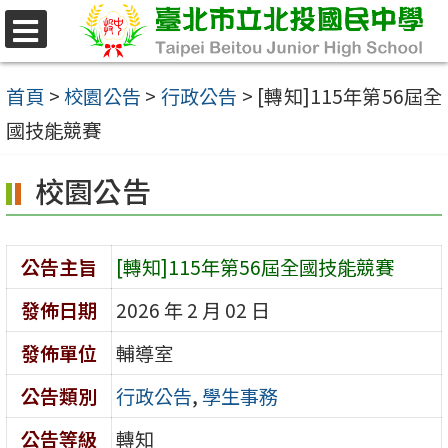
跳
至
選
單
主
首頁
>
校園公告
>
行政公告
>
[轉知]115年第56屆全
要
國技能競賽
內
校園公告
容
區
公告主旨
[轉知]115年第56屆全國技能競賽
發佈日期
2026 年 2 月 02 日
發佈單位
輔導室
公告類別
行政公告
,
學生事務
公告等級
轉知