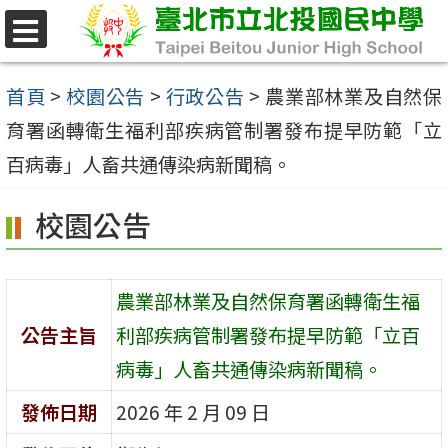
跳
至
選
單
主
首頁
>
校園公告
>
行政公告
>
農業部林業及自然保
要
育署函轉衛生福利部疾病管制署發布提早防範「立
內
百病毒」人畜共通傳染病新聞稿。
容
校園公告
區
農業部林業及自然保育署函轉衛生福
公告主旨
利部疾病管制署發布提早防範「立百
病毒」人畜共通傳染病新聞稿。
發佈日期
2026 年 2 月 09 日