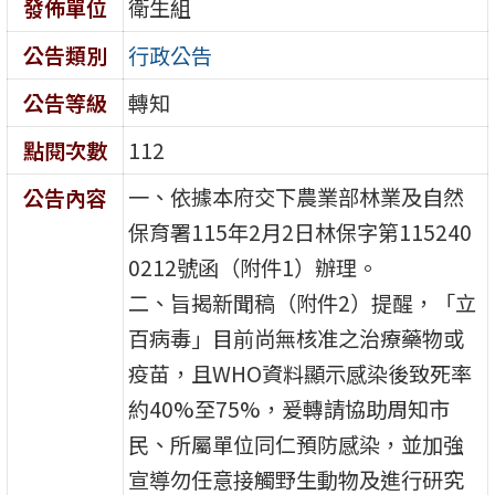
發佈單位
衛生組
公告類別
行政公告
公告等級
轉知
點閱次數
112
一、依據本府交下農業部林業及自然
公告內容
保育署115年2月2日林保字第115240
0212號函（附件1）辦理。
二、旨揭新聞稿（附件2）提醒，「立
百病毒」目前尚無核准之治療藥物或
疫苗，且WHO資料顯示感染後致死率
約40%至75%，爰轉請協助周知市
民、所屬單位同仁預防感染，並加強
宣導勿任意接觸野生動物及進行研究