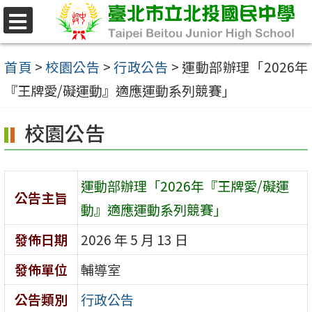
跳
至
選
單
主
首頁
>
校園公告
>
行政公告
>
運動部辦理「2026年
要
『王牌愛/礙運動』適應運動系列競賽」
內
校園公告
容
區
運動部辦理「2026年『王牌愛/礙運
公告主旨
動』適應運動系列競賽」
發佈日期
2026 年 5 月 13 日
發佈單位
輔導室
公告類別
行政公告