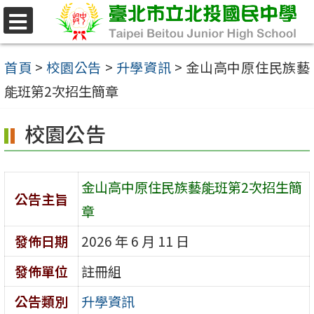
跳
至
選
單
主
首頁
>
校園公告
>
升學資訊
>
金山高中原住民族藝
要
能班第2次招生簡章
內
校園公告
容
區
金山高中原住民族藝能班第2次招生簡
公告主旨
章
發佈日期
2026 年 6 月 11 日
發佈單位
註冊組
公告類別
升學資訊