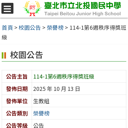
跳
至
選
單
主
首頁
>
校園公告
>
榮譽榜
>
114-1第6週秩序得獎班
要
級
內
校園公告
容
區
公告主旨
114-1第6週秩序得獎班級
發佈日期
2025 年 10 月 13 日
發佈單位
生教組
公告類別
榮譽榜
公告等級
公告