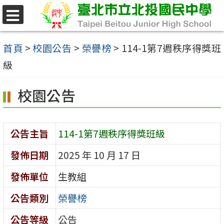
跳
至
選
單
主
首頁
>
校園公告
>
榮譽榜
>
114-1第7週秩序得獎班
要
級
內
校園公告
容
區
公告主旨
114-1第7週秩序得獎班級
發佈日期
2025 年 10 月 17 日
發佈單位
生教組
公告類別
榮譽榜
公告等級
公告