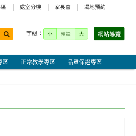
專區
處室分機
家長會
場地預約
字級：
送出
網站導覽
小
預設
大
搜
尋：
專區
正常教學專區
品質保證專區