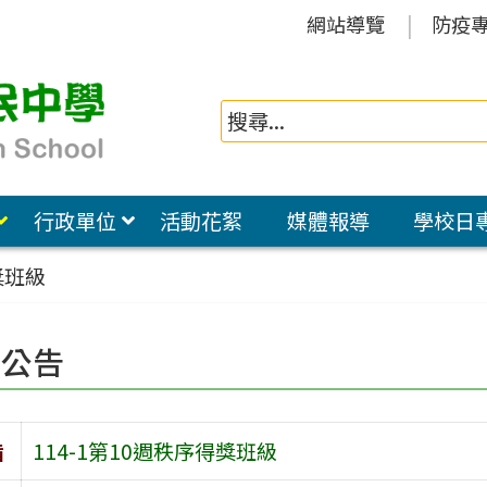
網站導覽
防疫
行政單位
活動花絮
媒體報導
學校日
獎班級
園公告
旨
114-1第10週秩序得獎班級