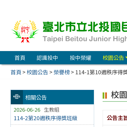
跳
至
主
要
內
容
首頁
認識投中
投中榮耀
校園公告
區
首頁
>
校園公告
>
榮譽榜
>
114-1第10週秩序得
校
相關公告
2026-06-26
生教組
公告主
114-2第20週秩序得獎班級