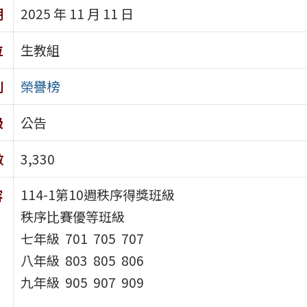
期
2025 年 11 月 11 日
位
生教組
別
榮譽榜
級
公告
數
3,330
114-1第10週秩序得獎班級
容
秩序比賽優等班級
七年級 701 705 707
八年級 803 805 806
九年級 905 907 909