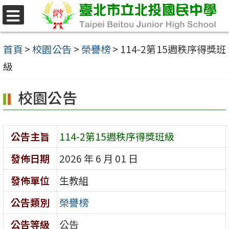
跳
至
選
單
主
首頁
>
校園公告
>
榮譽榜
>
114-2第15週秩序得獎班
要
級
內
校園公告
容
區
公告主旨
114-2第15週秩序得獎班級
發佈日期
2026 年 6 月 01 日
發佈單位
生教組
公告類別
榮譽榜
公告等級
公告