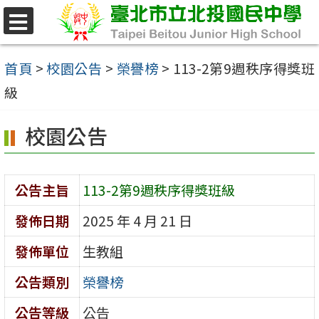
跳
至
選
單
主
首頁
>
校園公告
>
榮譽榜
>
113-2第9週秩序得獎班
要
級
內
校園公告
容
區
公告主旨
113-2第9週秩序得獎班級
發佈日期
2025 年 4 月 21 日
發佈單位
生教組
公告類別
榮譽榜
公告等級
公告