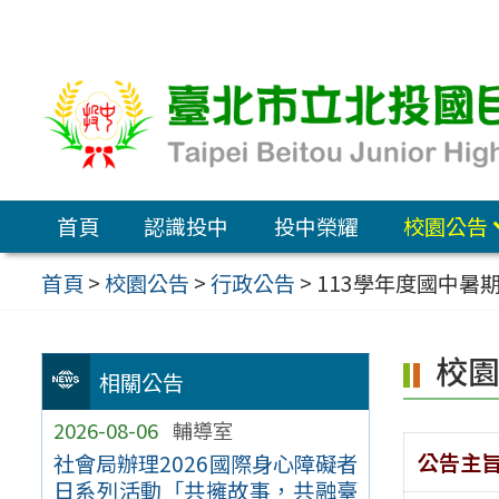
跳
至
主
要
內
容
首頁
認識投中
投中榮耀
校園公告
區
首頁
>
校園公告
>
行政公告
>
113學年度國中暑
校
相關公告
2026-08-06
輔導室
公告主
社會局辦理2026國際身心障礙者
日系列活動「共擁故事，共融臺