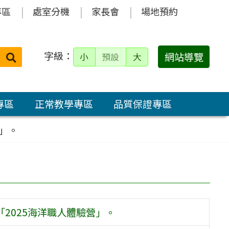
專區
處室分機
家長會
場地預約
字級：
送出
網站導覽
小
預設
大
搜
尋：
專區
正常教學專區
品質保證專區
營」。
2025海洋職人體驗營」。