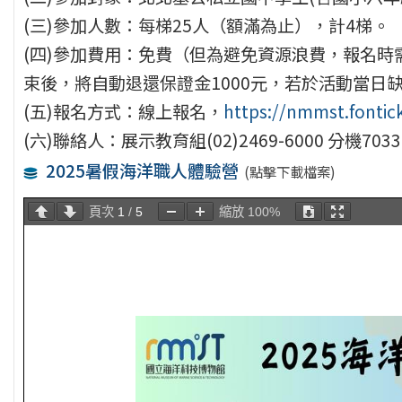
(三)參加人數：每梯25人（額滿為止），計4梯。
(四)參加費用：免費（但為避免資源浪費，報名時
束後，將自動退還保證金1000元，若於活動當日
(五)報名方式：線上報名，
https://nmmst.fonti
(六)聯絡人：展示教育組(02)2469-6000 分機703
2025暑假海洋職人體驗營
(點擊下載檔案)
頁次
1
/
5
縮放
100%