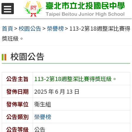
跳
至
選
單
主
首頁
>
校園公告
>
榮譽榜
>
113-2第18週整潔比賽得
要
獎班級。
內
校園公告
容
區
公告主旨
113-2第18週整潔比賽得獎班級。
發佈日期
2025 年 6 月 13 日
發佈單位
衛生組
公告類別
榮譽榜
公告等級
公告