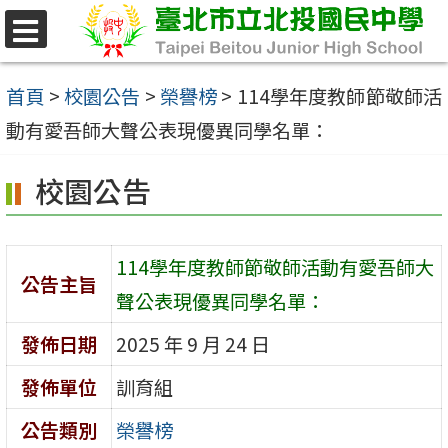
跳
至
選
單
主
首頁
>
校園公告
>
榮譽榜
>
114學年度教師節敬師活
要
動有愛吾師大聲公表現優異同學名單：
內
校園公告
容
區
114學年度教師節敬師活動有愛吾師大
公告主旨
聲公表現優異同學名單：
發佈日期
2025 年 9 月 24 日
發佈單位
訓育組
公告類別
榮譽榜