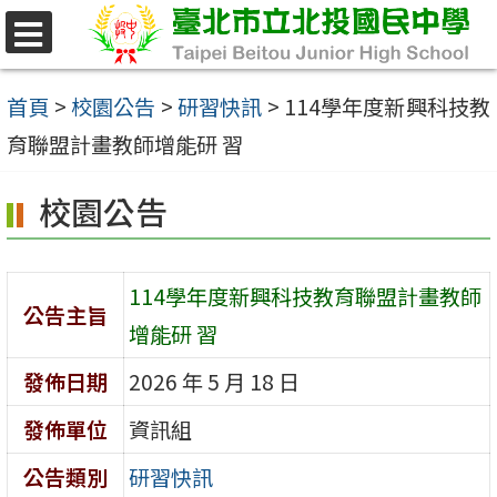
跳
至
選
單
主
首頁
>
校園公告
>
研習快訊
>
114學年度新興科技教
要
育聯盟計畫教師增能研 習
內
校園公告
容
區
114學年度新興科技教育聯盟計畫教師
公告主旨
增能研 習
發佈日期
2026 年 5 月 18 日
發佈單位
資訊組
公告類別
研習快訊