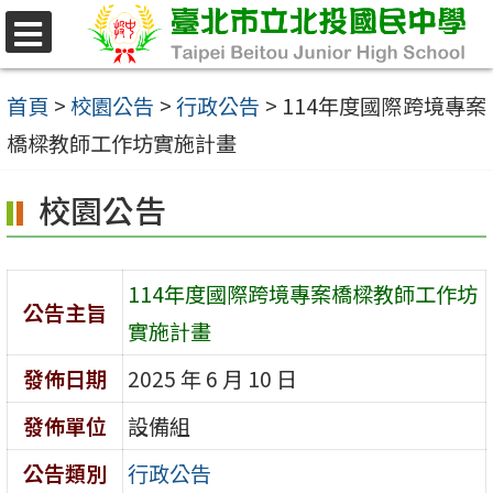
跳
至
選
單
主
首頁
>
校園公告
>
行政公告
>
114年度國際跨境專案
要
橋樑教師工作坊實施計畫
內
校園公告
容
區
114年度國際跨境專案橋樑教師工作坊
公告主旨
實施計畫
發佈日期
2025 年 6 月 10 日
發佈單位
設備組
公告類別
行政公告