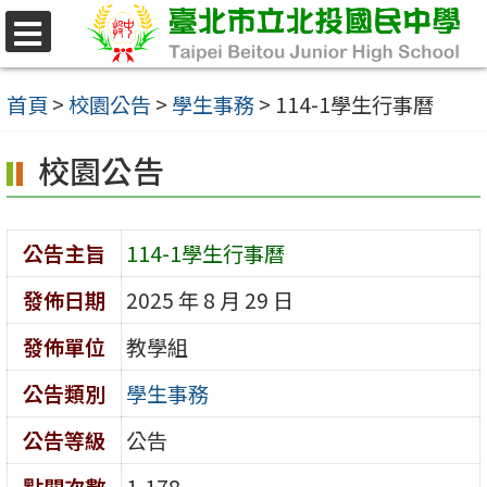
跳
至
選
單
主
首頁
>
校園公告
>
學生事務
>
114-1學生行事曆
要
校園公告
內
容
區
公告主旨
114-1學生行事曆
發佈日期
2025 年 8 月 29 日
發佈單位
教學組
公告類別
學生事務
公告等級
公告
點閱次數
1,178