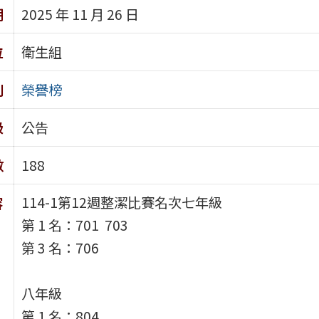
期
2025 年 11 月 26 日
位
衛生組
別
榮譽榜
級
公告
數
188
114-1第12週整潔比賽名次七年級
容
第 1 名：701 703
第 3 名：706
八年級
第 1 名：804