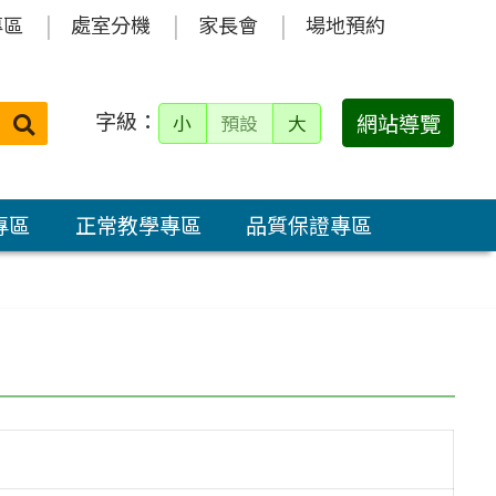
專區
處室分機
家長會
場地預約
字級：
送出
網站導覽
小
預設
大
搜
尋：
專區
正常教學專區
品質保證專區