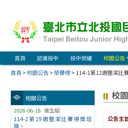
跳
至
主
要
內
容
首頁
認識投中
投中榮耀
校園公告
區
首頁
>
校園公告
>
榮譽榜
>
114-1第12週整潔
校
相關公告
2026-06-18
衛生組
公告主
114-2第19週整潔比賽得獎班
級。