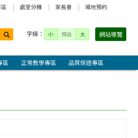
專區
處室分機
家長會
場地預約
字級：
送出
網站導覽
小
預設
大
搜
尋：
專區
正常教學專區
品質保證專區