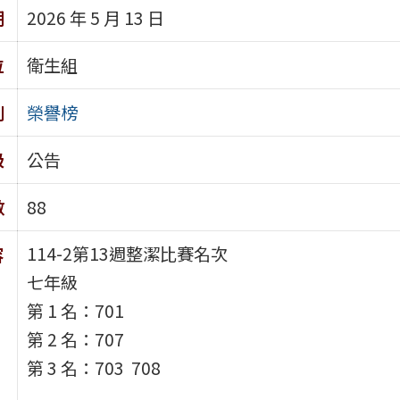
期
2026 年 5 月 13 日
位
衛生組
別
榮譽榜
級
公告
數
88
114-2第13週整潔比賽名次
容
七年級
第 1 名：701
第 2 名：707
第 3 名：703 708