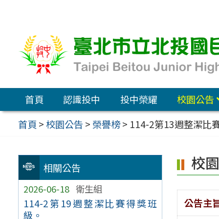
跳
至
主
要
內
容
首頁
認識投中
投中榮耀
校園公告
區
首頁
>
校園公告
>
榮譽榜
>
114-2第13週整潔
校
相關公告
2026-06-18
衛生組
公告主
114-2第19週整潔比賽得獎班
級。