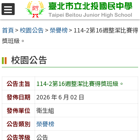
跳
至
選
單
主
首頁
>
校園公告
>
榮譽榜
>
114-2第16週整潔比賽得
要
獎班級。
內
校園公告
容
區
公告主旨
114-2第16週整潔比賽得獎班級。
發佈日期
2026 年 6 月 02 日
發佈單位
衛生組
公告類別
榮譽榜
公告等級
公告