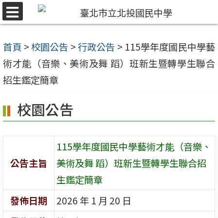
跳
選
至
單
主
首頁
>
校園公告
>
行政公告
>
115學年度國民中學藝
要
術才能（音樂、美術及舞 蹈）班新生暨轉學生聯合
內
招生鑑定簡章
容
校園公告
區
115學年度國民中學藝術才能（音樂、
公告主旨
美術及舞 蹈）班新生暨轉學生聯合招
生鑑定簡章
發佈日期
2026 年 1 月 20 日