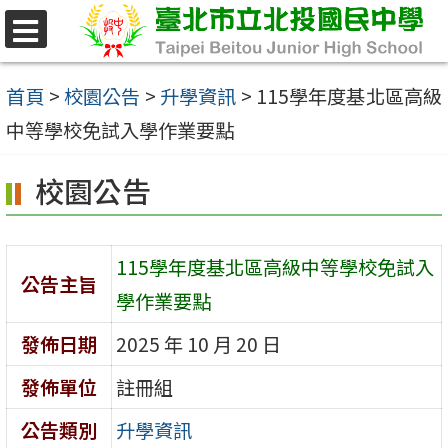
跳
至
選
單
主
首頁
>
校園公告
>
升學資訊
>
115學年度基北區高級
要
中等學校免試入學作業要點
內
校園公告
容
區
115學年度基北區高級中等學校免試入
公告主旨
學作業要點
發佈日期
2025 年 10 月 20 日
發佈單位
註冊組
公告類別
升學資訊