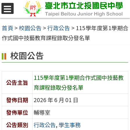
跳
至
選
單
主
首頁
>
校園公告
>
行政公告
>
115學年度第1學期合
要
作式國中技藝教育課程錄取分發名單
內
校園公告
容
區
115學年度第1學期合作式國中技藝教
公告主旨
育課程錄取分發名單
發佈日期
2026 年 6 月 01 日
發佈單位
輔導室
公告類別
行政公告
,
學生事務