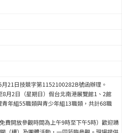
21日技競字第1152100282B號函辦理。
至8月2日（星期日）假台北南港展覽館1、2館
青年組55職類與青少年組13職類，共計68職
日免費開放參觀時間為上午9時至下午5時）歡迎踴
關（構）及團體活動，一同蒞臨參觀。現場提供