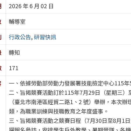
期
2026 年 6 月 02 日
位
輔導室
別
行政公告
,
研習快訊
級
轉知
數
171
一、依據勞動部勞動力發展署技能檢定中心115年5月
容
二、旨揭競賽活動訂於115年7月29日（星期三）
（臺北市南港區經貿二路1、2 號）舉辦，本次辦理
類，為職業訓練與技職教育之年度盛事。
三、旨揭競賽活動之競賽日程（7月30日至8月1
躍報名參訪，安排學生戶外教學、暑期營隊、各機