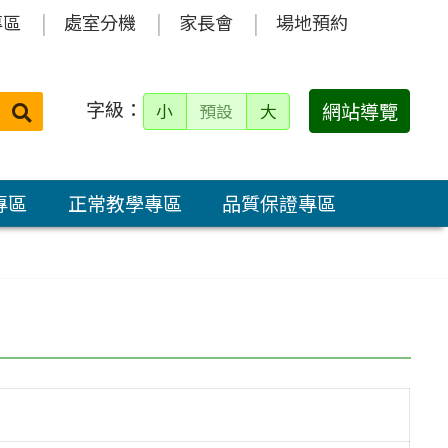
專區
處室分機
家長會
場地預約
字級：
送出
網站導覽
小
預設
大
搜
尋：
專區
正常教學專區
品質保證專區