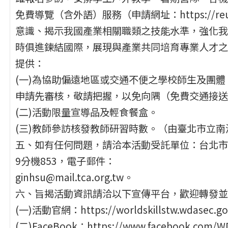
免費導覽（含外語）服務（申請網址：https://reu
意識、揭示我國產業相關職類之技能水準，強化我
時俱進鍊結國際，展現與產業共同培育專業人才之
提供：
(一)為協助偏遠地區或交通不便之學校師生及團
申請先審核，敬請把握，以免向隅（免費交通接送與
(二)活動限量宣導品及輕食餐盒。
(三)教師參訪核發教師研習時數。（由臺北市立
五、如有任何問題，請洽本活動受託單位：台北市電腦
9分機853，電子郵件：
ginhsu@mail.tca.org.tw。
六、旨揭活動資訊請洽以下宣傳平台，歡迎轉發並
(一)活動官網：https://worldskillstw.wdasec.go
(二)FaceBook：https://www.facebook.com/