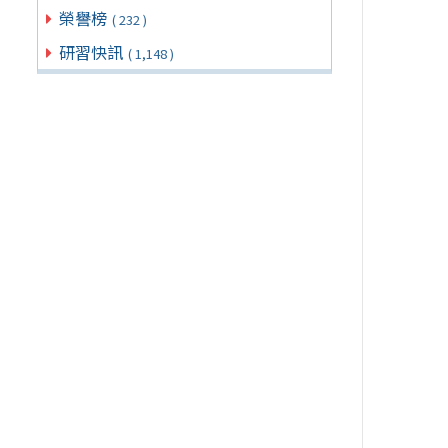
榮譽榜
( 232 )
研習快訊
( 1,148 )