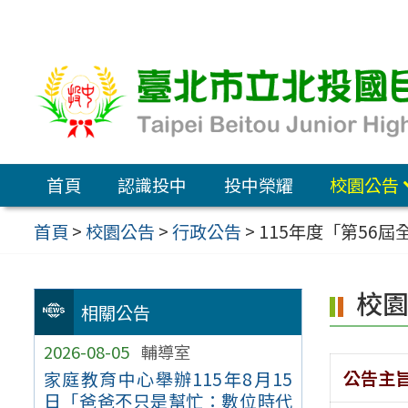
跳
至
主
要
內
容
首頁
認識投中
投中榮耀
校園公告
區
首頁
>
校園公告
>
行政公告
>
115年度「第56
校
相關公告
2026-08-05
輔導室
公告主
家庭教育中心舉辦115年8月15
日「爸爸不只是幫忙：數位時代