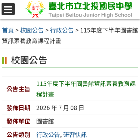
跳
至
選
單
主
首頁
>
校園公告
>
行政公告
>
115年度下半年圖書館
要
資訊素養教育課程計畫
內
校園公告
容
區
115年度下半年圖書館資訊素養教育課
公告主旨
程計畫
發佈日期
2026 年 7 月 08 日
發佈單位
圖書館
公告類別
行政公告
,
研習快訊