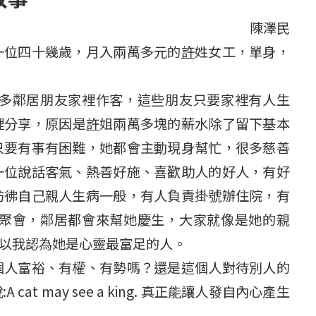
陳澤民
一位四十幾歲，月入兩萬多元的
許
姓女工，單身，
多鄰居朋友家裡作客，這些朋友只要家裡有人生
裡分享，原因是
許
姐兩萬多塊的薪水除了留下基本
只要有事有困難，她都會主動現身幫忙，很多慈善
一位說話客氣、熱善好施、喜歡助人的好人，有好
彷彿自己親人生病一般，有人負責掛號辦住院，有
聚會，鄰居都會來幫她慶生，大家就像是她的親
以我認為她是心靈最富足的人。
個人富裕、有權、有勢嗎？還是這個人對待別人的
may see a king. 真正能讓人發自內心產生