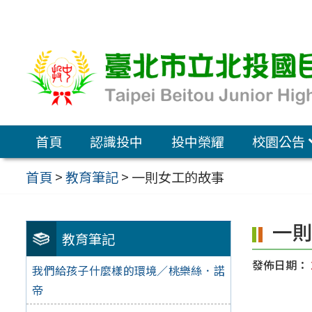
跳
至
主
要
內
容
首頁
認識投中
投中榮耀
校園公告
區
首頁
>
教育筆記
>
一則女工的故事
一
教育筆記
發佈日期：
我們給孩子什麼樣的環境／桃樂絲．諾
帝