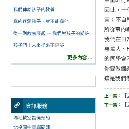
因此，一
我們傳給孩子的教養
宜；不自
真的疼愛孩子，就不能寵他
所從事的
從一則故事談起 — 我們對孩子的期許
我們在日
孩子們！未來從來不是夢
惡罵人、
更多內容 ...
的同學會
你要做個
這是我們
【2
【2
資訊服務
場地教室設備預約
北投國中雲端硬碟