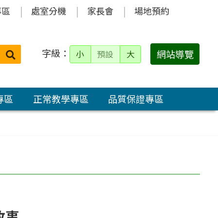
專區
處室分機
家長會
場地預約
字級：
送出
網站導覽
小
預設
大
搜
尋：
專區
正常教學專區
品質保證專區
故事