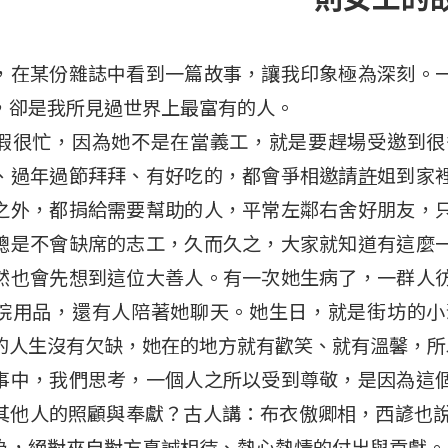
，在某份雜誌中看到一篇故事，讓我印象極為深刻。
，卻是我所見過世界上最富有的人。
假很忙，因為她不是在當義工，就是要趕場受邀到很
、過年過節拜拜、有好吃的，都會爭相邀請
許
姐到家
之外，都捐給需要幫助的人，平常左鄰右舍好朋友，
總是不會缺席的志工，久而久之，大家就知道有這麼
然也會先想到這位大善人。有一次她生病了，一群人
院用品，還有人陪著她聊天。她生日，就是街坊的小
的人生沒有欠缺，她在的地方就有歡笑、就有溫馨，所
事中，我們思考，一個人之所以受到尊敬，是因為這
他人的照顧與奉獻？古人講：布衣傲卿相，西諺也說:A cat 
為，絕對來自對方真誠相待、熱心熱情的付出與貢獻。