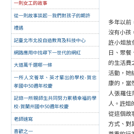
一則女工的故事
從一則故事談起—我們對孩子的期許
多年以前
禮遇
沒有小孩
記臺北市北投自造教育及科技中心
許
小姐放
日、聚餐
網路應用中找尋下一世代的網紅
的生活費
大道萬千選哪一條
活動，她
一所人文薈萃、英才輩出的學校-賀忠
康的，當
孝國中50週年校慶
人張羅住
記錄一所親師生共同努力累積幸福的學
人。
許
姐
校-賀蘭州國中50週年校慶
從這個故
老師速寫
方式、對其
喜歡之一
尊重的行