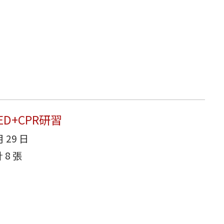
ED+CPR研習
月 29 日
8 張