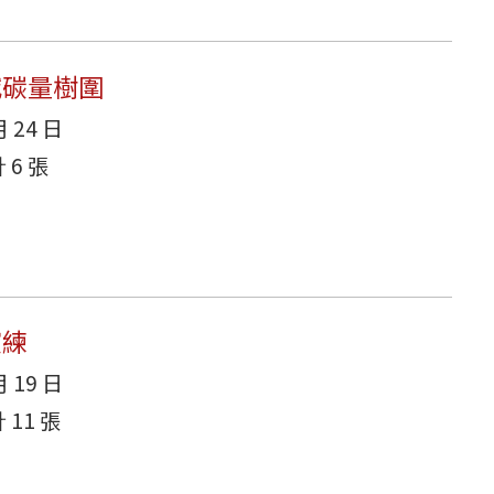
減碳量樹圍
月 24 日
6 張
演練
月 19 日
11 張