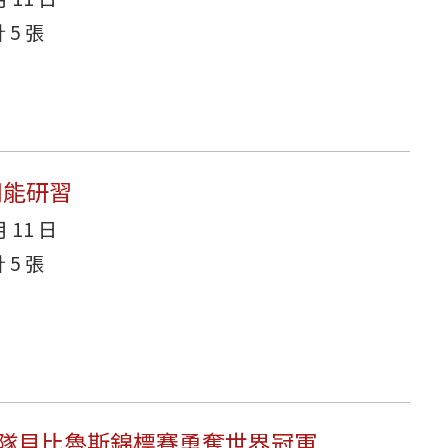
5 張
知能研習
月 11 日
5 張
女壘隊貝比魯斯錦標賽勇奪世界冠軍