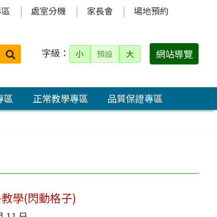
專區
處室分機
家長會
場地預約
字級：
送出
網站導覽
小
預設
大
搜
尋：
專區
正常教學專區
品質保證專區
外教學(閃動格子)
月 11 日