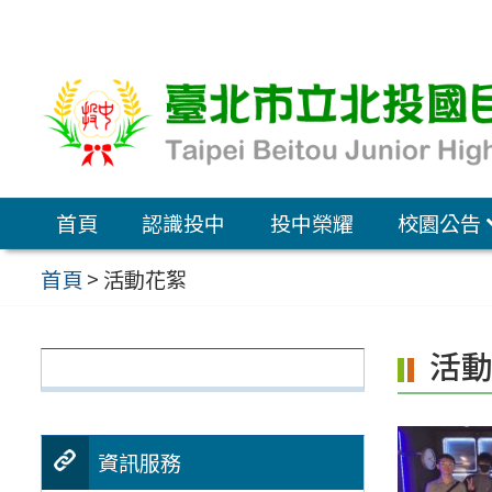
跳
至
主
要
內
容
首頁
認識投中
投中榮耀
校園公告
區
首頁
>
活動花絮
活
資訊服務