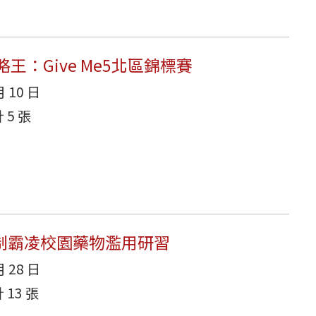
略王：Give Me5北區錦標賽
月 10 日
5 張
8防制霸凌校園藥物濫用研習
月 28 日
13 張