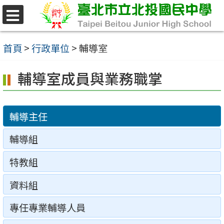
跳
至
選
單
主
首頁
>
行政單位
>
輔導室
要
輔導室成員與業務職掌
內
容
區
輔導主任
輔導組
特教組
資料組
專任專業輔導人員