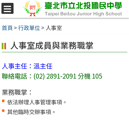
跳
至
選
單
主
首頁
>
行政單位
>
人事室
要
人事室成員與業務職掌
內
容
區
人事主任：溫主任
聯絡電話：(02) 2891-2091 分機 105
業務職掌：
依法辦理人事管理事項。
其他臨時交辦事項。