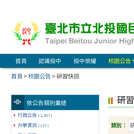
跳
至
主
要
內
容
首頁
認識投中
投中榮耀
校園公告
區
首頁
>
校園公告
>
研習快訊
研
依公告類別彙總
行政公告
( 2,937 )
類別：
升學資訊
( 137 )