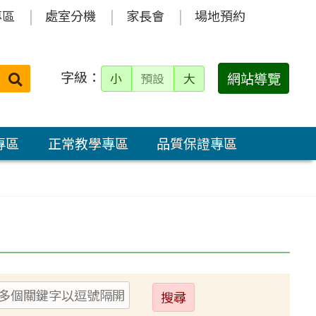
專區
處室分機
家長會
場地預約
字級：
送出
網站導覽
小
預設
大
搜
尋：
專區
正常教學專區
品質保證專區
送
出