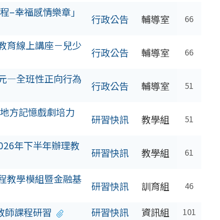
程–幸福感情樂章」
行政公告
輔導室
66
職教育線上講座－兒少
行政公告
輔導室
66
多元—全班性正向行為
行政公告
輔導室
51
地方記憶戲劇培力
研習快訊
教學組
51
026年下半年辦理教
研習快訊
教學組
61
課程教學模組暨金融基
研習快訊
訓育組
46
子教師課程研習
研習快訊
資訊組
101