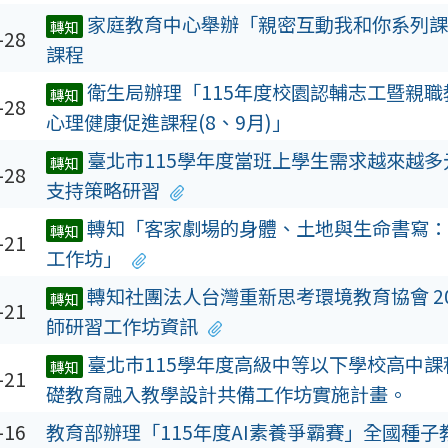
家庭教育中心舉辦「親密互動我和你系列課
轉知
-28
課程
衛生局辦理「115年度校園認輔志工暨親
轉知
-28
心理健康促進課程(8、9月)」
臺北市115學年度當班上學生需求越來越
轉知
-28
支持策略研習
轉知「客家劇場的身體、土地與生命書寫：
轉知
-21
工作坊」
轉知社團法人台灣重新思考環境教育協會 2
轉知
-21
師研習工作坊資訊
臺北巿115學年度高級中等以下學校高中
轉知
-21
礎教育融入教學設計共備工作坊實施計畫。
-16
教育部辦理「115年度AI素養爭霸賽」全國種