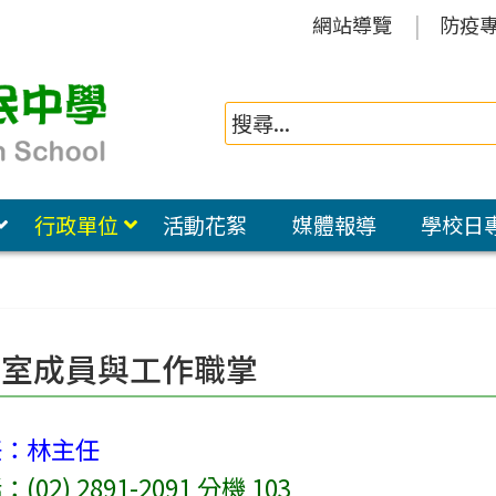
網站導覽
防疫
行政單位
活動花絮
媒體報導
學校日
計室成員與工作職掌
任：林主任
02) 2891-2091 分機 103