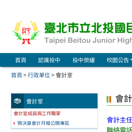
跳
至
主
要
內
容
首頁
認識投中
投中榮耀
校園公告
區
首頁
>
行政單位
>
會計室
會
會計室
會計室成員與工作職掌
會計主
預決算會計月報公開專區
聯絡電話：(