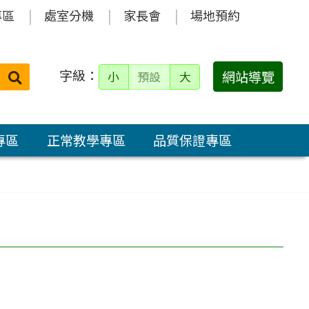
專區
處室分機
家長會
場地預約
字級：
送出
網站導覽
小
預設
大
搜
尋：
專區
正常教學專區
品質保證專區