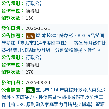
行政公告
輔導組
150
2025-11-21
賀!本校801陳韋彤、803陳品希同
狂賀
學參加「臺北市114年度國中性別平等宣導月徵件比
賽-倡議LINE貼圖設計組」分別榮獲優選、佳作。
行政公告
輔導組
278
2025-09-23
臺北市 114 年度提升教育人員兒少
轉知
保護、家庭暴力、性侵害暨性騷擾通報率及防治工
作【將 CRC 原則融入家庭暴力目睹兒少輔導】資源