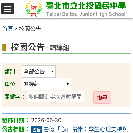
跳
至
選
單
主
首頁
>
校園公告
要
校園公告
內
- 輔導組
容
區
類別：
單位：
送
關鍵字：
出
2026-06-30
暑假「心」陪伴：學生心理支持與
公告