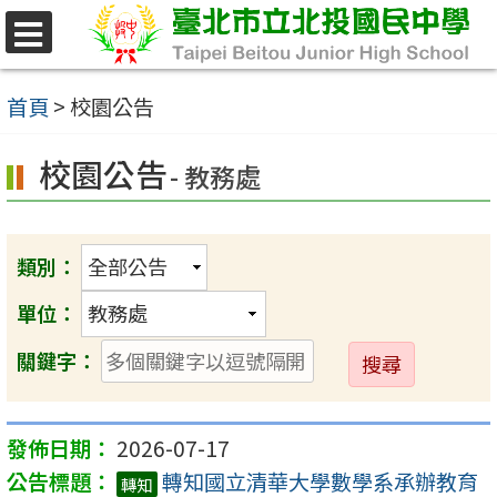
跳
至
選
單
主
首頁
>
校園公告
要
校園公告
內
- 教務處
容
區
類別：
單位：
送
關鍵字：
出
2026-07-17
轉知國立清華大學數學系承辦教育
轉知