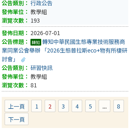
行政公告
教學組
193
2026-07-01
轉知中華民國生態專業技術服務商
轉知
業同業公會舉辦 「2026生態普拉斯eco+物有所棲研
討會」
研習快訊
教學組
81
上一頁
1
2
3
4
5
...
8
Page
Page
Page
Page
Page
Pa
下一頁