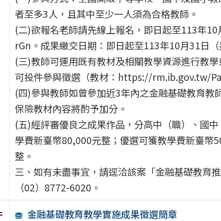
者至多3人，且其中至少一人須為合格教師。
(二)欲報名老師請先線上報名，即日起至113年10月11日
rGn。成果繳交日期：即日起至113年10月31日
(三)教師可運用既有教材及相關教學資源進行教
可投件參與徵選（教材：https://rm.ib.gov.tw/Pag
(四)參與教師如曾參加近3年內之金融基礎教育
保險教材內容將酌予加分。
(五)經評審優良之成果作品，分高中（職）、國
學費新臺幣80,000元整；優選可獲教學費新臺幣50
整。
三、如有未盡事宜，請逕洽該案「金融基礎教育推
（02）8772-6020。
金融基礎教育教學實施成果徵選簡章
件