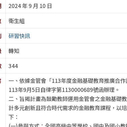
期
2024 年 9 月 10 日
位
衛生組
別
研習快訊
級
轉知
數
344
一、依據金管會「113年度金融基礎教育推廣合
容
113年9月5日自律字第1130000689號函辦理。
二、旨揭計畫為鼓勵教師運用金管會之金融基礎教
計多元創新且符合時代需求的金融教育課程，以培
下：
(一)參與方式：全國高級中等學校、國中及國小