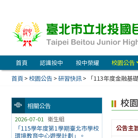
跳
至
主
要
內
容
首頁
認識投中
投中榮耀
校園公告
區
首頁
>
校園公告
>
研習快訊
>
「113年度金融基
校
相關公告
2026-07-01
衛生組
公告主
「115學年度第1學期臺北市學校
環境教育中心遊學計劃」。