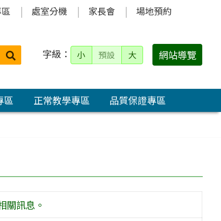
專區
處室分機
家長會
場地預約
字級：
送出
網站導覽
小
預設
大
搜
尋：
專區
正常教學專區
品質保證專區
相關訊息。