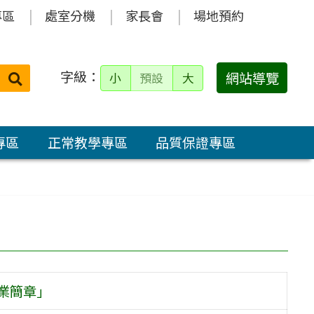
專區
處室分機
家長會
場地預約
字級：
送出
網站導覽
小
預設
大
搜
尋：
專區
正常教學專區
品質保證專區
業簡章」