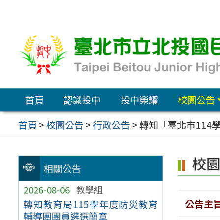
跳
至
主
要
內
容
首頁
認識投中
投中榮耀
校園公告
區
首頁
>
校園公告
>
行政公告
>
轉知「臺北市114
校
相關公告
2026-08-06
教學組
公告主
轉知教育局115學年度防災教育
輔導團團員遴選簡章