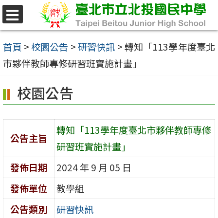
跳
至
選
單
主
首頁
>
校園公告
>
研習快訊
>
轉知「113學年度臺北
要
市夥伴教師專修研習班實施計畫」
內
校園公告
容
區
轉知「113學年度臺北市夥伴教師專修
公告主旨
研習班實施計畫」
發佈日期
2024 年 9 月 05 日
發佈單位
教學組
公告類別
研習快訊