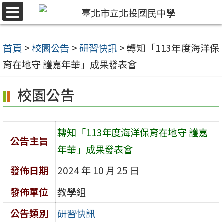
跳
選
至
單
主
首頁
>
校園公告
>
研習快訊
>
轉知「113年度海洋保
要
育在地守 護嘉年華」成果發表會
內
校園公告
容
區
轉知「113年度海洋保育在地守 護嘉
公告主旨
年華」成果發表會
發佈日期
2024 年 10 月 25 日
發佈單位
教學組
公告類別
研習快訊