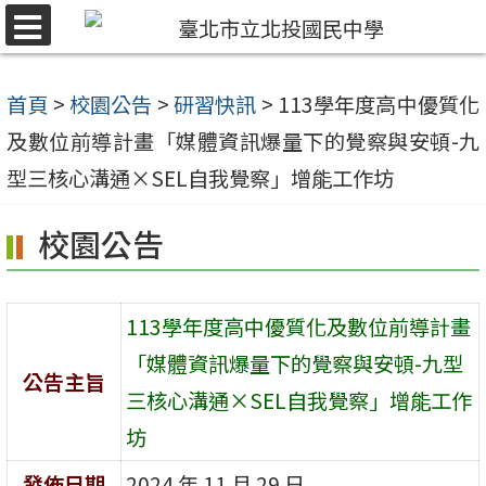
跳
選
至
單
主
首頁
>
校園公告
>
研習快訊
>
113學年度高中優質化
要
及數位前導計畫「媒體資訊爆量下的覺察與安頓-九
內
型三核心溝通×SEL自我覺察」增能工作坊
容
校園公告
區
113學年度高中優質化及數位前導計畫
「媒體資訊爆量下的覺察與安頓-九型
公告主旨
三核心溝通×SEL自我覺察」增能工作
坊
發佈日期
2024 年 11 月 29 日