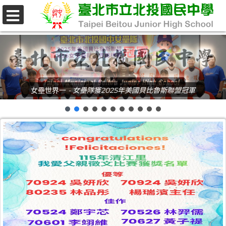
跳
至
選
單
主
要
內
女壘世界一
- 女壘隊獲2025年美國貝比魯斯聯盟冠軍
容
區