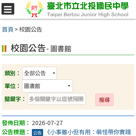
跳
至
選
單
主
首頁
>
校園公告
要
校園公告
內
- 圖書館
容
區
類別：
單位：
送
關鍵字：
出
2026-07-27
《小事雖小但有用：萌怪帶你實踐
公告