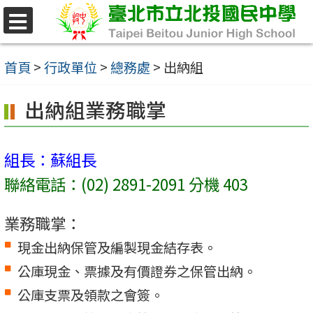
跳
至
選
單
主
首頁
>
行政單位
>
總務處
>
出納組
要
出納組業務職掌
內
容
區
組長：蘇組長
聯絡電話：(02) 2891-2091 分機 403
業務職掌：
現金出納保管及編製現金結存表。
公庫現金、票據及有價證券之保管出納。
公庫支票及領款之會簽。