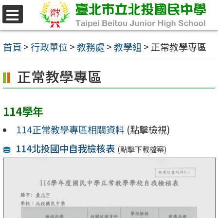
跳
至
選
單
主
首頁
>
行政單位
>
教務處
>
教學組
>
正常教學專區
要
正常教學專區
內
容
區
114學年
114正常教學專區相關資料
(點擊檢視)
114北投國中自我檢核表
(點擊下載檔案)