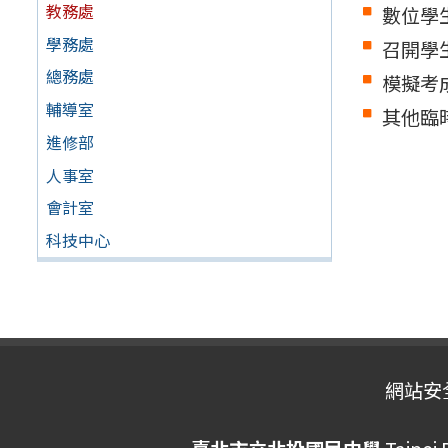
教務處
數位學
學務處
召開學
總務處
模擬考
輔導室
其他臨
進修部
人事室
會計室
科技中心
網站安