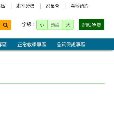
專區
處室分機
家長會
場地預約
字級：
送出
網站導覽
小
預設
大
搜
尋：
專區
正常教學專區
品質保證專區