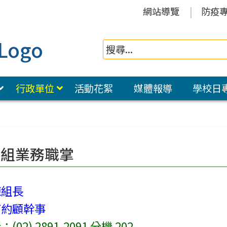
網站導覽
防疫
行政單位
活動花絮
媒體報導
學校日
冊組業務職掌
陳組長
丁約顧幹事
02) 2891-2091 分機 202