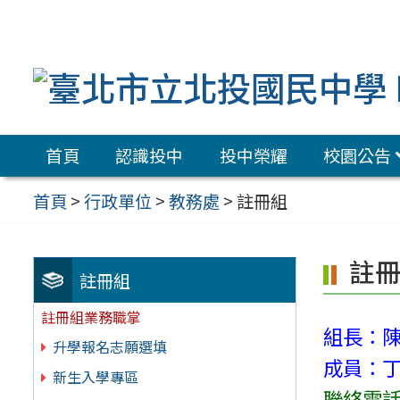
跳
至
主
要
內
首頁
認識投中
投中榮耀
校園公告
容
區
首頁
>
行政單位
>
教務處
>
註冊組
註
註冊組
註冊組業務職掌
組長：
升學報名志願選填
成員：
新生入學專區
聯絡電話：(