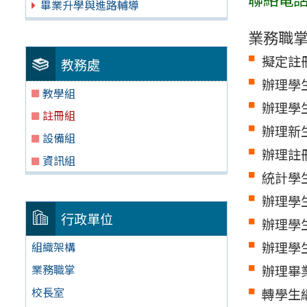
畢業升學與進路輔導
業務職
擬定註
教務處
辦理學
教學組
辦理學
註冊組
辦理新
設備組
辦理註
資訊組
統計學
辦理學
行政單位
辦理學
辦理學
組織架構
辦理畢
業務職掌
校長室
轉學生