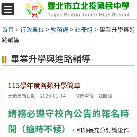
跳
至
選
單
主
首頁
>
行政單位
>
教務處
>
註冊組
>
畢業升學與進
要
路輔導
內
畢業升學與進路輔導
容
區
115學年度各類升學簡章
最後更新日期：2026-01-14
發佈單位：註冊組
請務必遵守校內公告的報名時
間（逾時不候）
，和師長充分討論後作