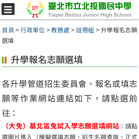
跳
至
選
單
主
首頁
>
行政單位
>
教務處
>
註冊組
>
升學報名志願
要
選填
內
升學報名志願選填
容
區
各升學管道招生委員會、報名或填志
願等作業網站連結如下，請點選前
往：
（大免）
基北區免試入學志願選填網站
：請點
選圖片進入（模擬選填志願、招生名額查詢、正式