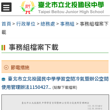
跳
至
選
單
主
首頁
>
行政單位
>
總務處
>
事務組
>
事務組檔案下
要
載
內
事務組檔案下載
容
區
節電措施
臺北市立北投國民中學學習空間冷氣暨辦公空間
使用管理辦法1150427..
(點擊下載檔案)