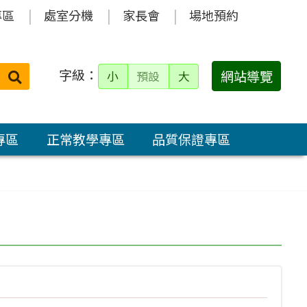
專區
處室分機
家長會
場地預約
字級：
送出
網站導覽
小
預設
大
搜
尋：
專區
正常教學專區
品質保證專區