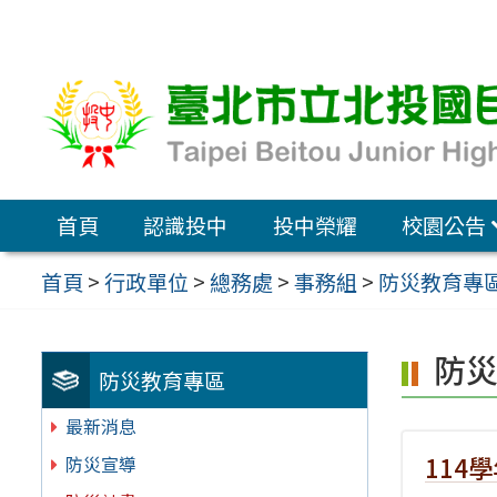
跳
至
主
要
內
容
首頁
認識投中
投中榮耀
校園公告
區
首頁
>
行政單位
>
總務處
>
事務組
>
防災教育專
防
防災教育專區
最新消息
114
防災宣導